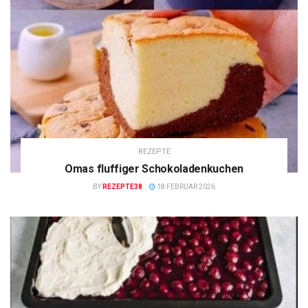
REZEPTE
Omas fluffiger Schokoladenkuchen
BY
REZEPTE38
18 FEBRUAR 2026