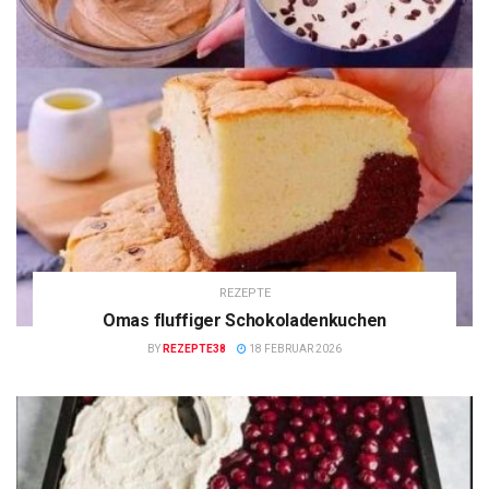
REZEPTE
Omas fluffiger Schokoladenkuchen
BY
REZEPTE38
18 FEBRUAR 2026