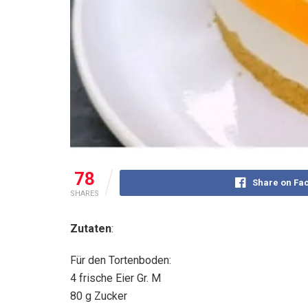
78
Share on Fa
SHARES
Zutaten
:
Für den Tortenboden:
4 frische Eier Gr. M
80 g Zucker