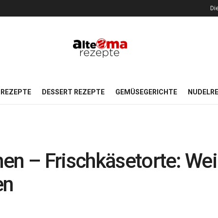
Di
REZEPTE
DESSERT REZEPTE
GEMÜSEGERICHTE
NUDELR
en – Frischkäsetorte: We
en