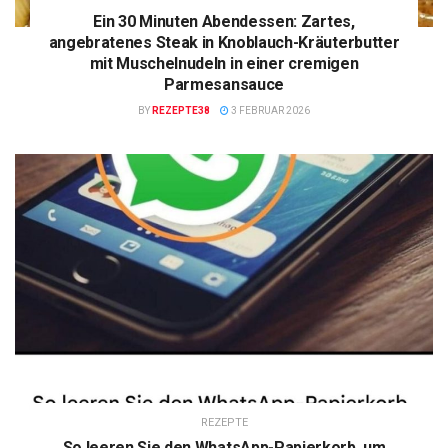
Ein 30 Minuten Abendessen: Zartes,
angebratenes Steak in Knoblauch-Kräuterbutter
mit Muschelnudeln in einer cremigen
Parmesansauce
BY
REZEPTE38
3 FEBRUAR 2026
REZEPTE
So leeren Sie den WhatsApp-Papierkorb, um