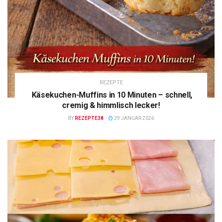
REZEPTE
Käsekuchen-Muffins in 10 Minuten – schnell,
cremig & himmlisch lecker!
BY
REZEPTE38
29 JANUAR 2026