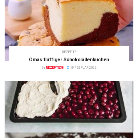
REZEPTE
Omas fluffiger Schokoladenkuchen
BY
REZEPTE38
18 FEBRUAR 2026