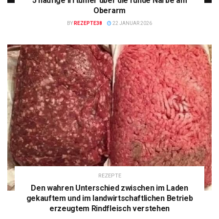
5 häufige Irrtümer über die runde Narbe am
Oberarm
BY
REZEPTE38
22 JANUAR 2026
REZEPTE
Den wahren Unterschied zwischen im Laden
gekauftem und im landwirtschaftlichen Betrieb
erzeugtem Rindfleisch verstehen