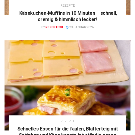
REZEPTE
Käsekuchen-Muffins in 10 Minuten – schnell,
cremig & himmlisch lecker!
BY
REZEPTE38
29 JANUAR 2026
REZEPTE
Schnelles Essen für die faulen, Blätterteig mit