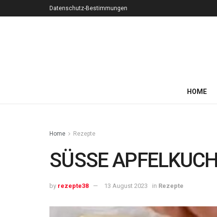
Datenschutz-Bestimmungen
HOME
Home
Rezepte
SÜSSE APFELKUC
by
rezepte38
13 August 2023
in
Rezepte