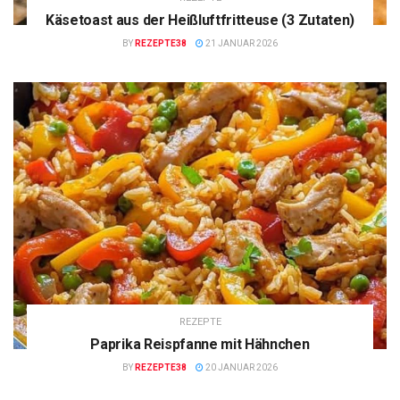
Käsetoast aus der Heißluftfritteuse (3 Zutaten)
BY
REZEPTE38
21 JANUAR 2026
REZEPTE
Paprika Reispfanne mit Hähnchen
BY
REZEPTE38
20 JANUAR 2026