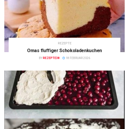
REZEPTE
Omas fluffiger Schokoladenkuchen
BY
REZEPTE38
18 FEBRUAR 2026