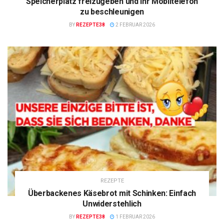
Speicherplatz freizugeben und Ihr Mobiltelefon
zu beschleunigen
BY
REZEPTE38
2 FEBRUAR 2026
REZEPTE
Überbackenes Käsebrot mit Schinken: Einfach
Unwiderstehlich
BY
REZEPTE38
1 FEBRUAR 2026