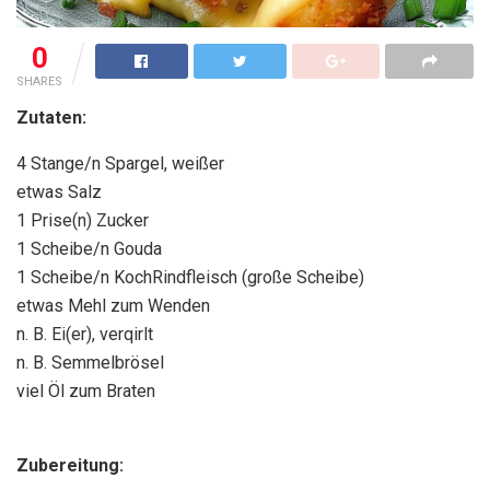
0
SHARES
Zutaten:
4 Stange/n Spargel, weißer
etwas Salz
1 Prise(n) Zucker
1 Scheibe/n Gouda
1 Scheibe/n KochRindfleisch (große Scheibe)
etwas Mehl zum Wenden
n. B. Ei(er), verqirlt
n. B. Semmelbrösel
viel Öl zum Braten
Zubereitung: