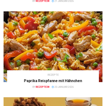
BY
REZEPTE38
21 JANUAR 2026
REZEPTE
Paprika Reispfanne mit Hähnchen
BY
REZEPTE38
20 JANUAR 2026