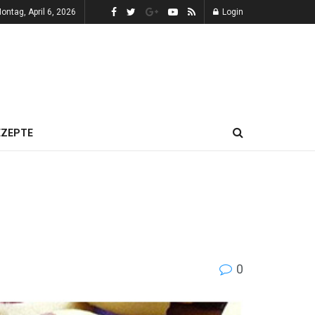
ontag, April 6, 2026
Login
EZEPTE
0