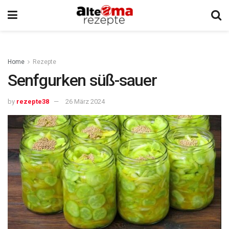
Home
Rezepte
Senfgurken süß-sauer
by
rezepte38
26 März 2024