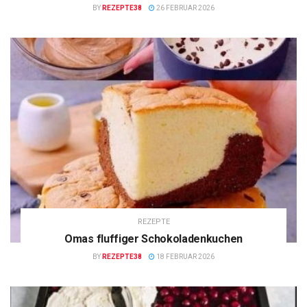
BY
REZEPTE38
26 FEBRUAR 2026
REZEPTE
Omas fluffiger Schokoladenkuchen
BY
REZEPTE38
18 FEBRUAR 2026