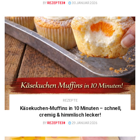
BY
REZEPTE38
30 JANUAR 2026
REZEPTE
Käsekuchen-Muffins in 10 Minuten – schnell,
cremig & himmlisch lecker!
BY
REZEPTE38
29 JANUAR 2026