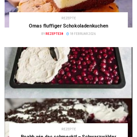
REZEPTE
Omas fluffiger Schokoladenkuchen
BY
REZEPTE38
18 FEBRUAR 2026
REZEPTE
Boahh wie das schmeckt! – Schwarzwälder