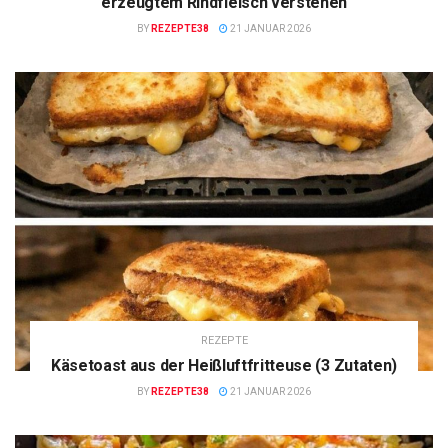
erzeugtem Rindfleisch verstehen
BY
REZEPTE38
21 JANUAR 2026
REZEPTE
Käsetoast aus der Heißluftfritteuse (3 Zutaten)
BY
REZEPTE38
21 JANUAR 2026