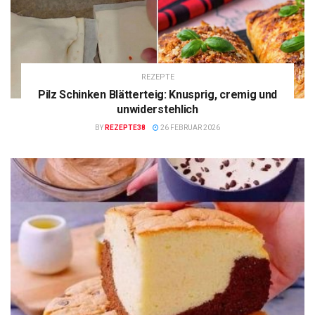
REZEPTE
Pilz Schinken Blätterteig: Knusprig, cremig und
unwiderstehlich
BY
REZEPTE38
26 FEBRUAR 2026