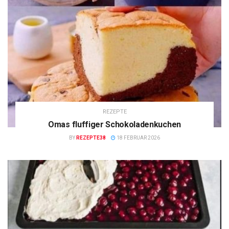
REZEPTE
Omas fluffiger Schokoladenkuchen
BY
REZEPTE38
18 FEBRUAR 2026