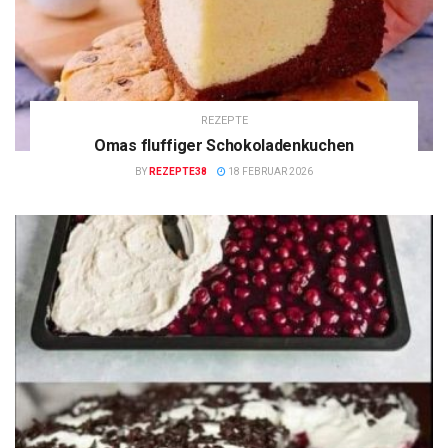
REZEPTE
Omas fluffiger Schokoladenkuchen
BY
REZEPTE38
18 FEBRUAR 2026