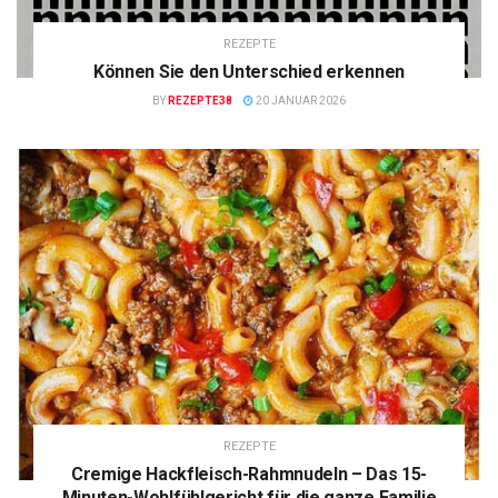
REZEPTE
Können Sie den Unterschied erkennen
BY
REZEPTE38
20 JANUAR 2026
REZEPTE
Cremige Hackfleisch-Rahmnudeln – Das 15-
Minuten-Wohlfühlgericht für die ganze Familie