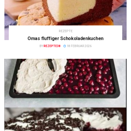
REZEPTE
Omas fluffiger Schokoladenkuchen
BY
REZEPTE38
18 FEBRUAR 2026