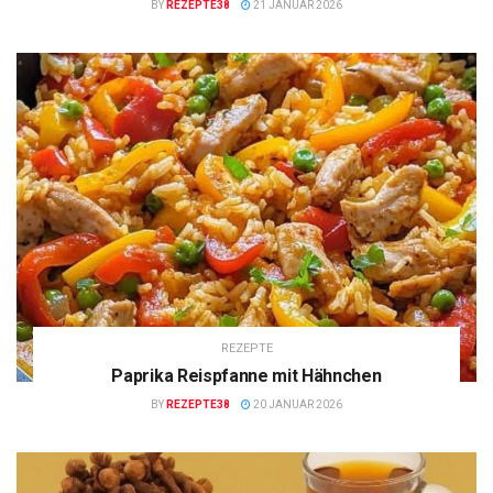
BY
REZEPTE38
21 JANUAR 2026
REZEPTE
Paprika Reispfanne mit Hähnchen
BY
REZEPTE38
20 JANUAR 2026