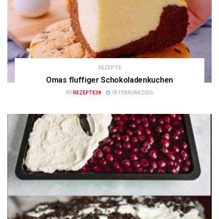
REZEPTE
Omas fluffiger Schokoladenkuchen
BY
REZEPTE38
18 FEBRUAR 2026