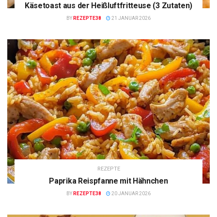
Käsetoast aus der Heißluftfritteuse (3 Zutaten)
BY
REZEPTE38
21 JANUAR 2026
REZEPTE
Paprika Reispfanne mit Hähnchen
BY
REZEPTE38
20 JANUAR 2026