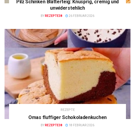
Pilz Schinken Blätterteig: Knusprig, cremig und
unwiderstehlich
BY
REZEPTE38
26 FEBRUAR 2026
REZEPTE
Omas fluffiger Schokoladenkuchen
BY
REZEPTE38
18 FEBRUAR 2026