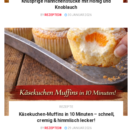
Knusprige Hähnchenstücke mit Honig und
Knoblauch
BY
REZEPTE38
30 JANUAR 2026
REZEPTE
Käsekuchen-Muffins in 10 Minuten – schnell,
cremig & himmlisch lecker!
BY
REZEPTE38
29 JANUAR 2026