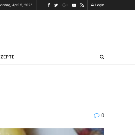
nntag, April 5, 2026
Login
EZEPTE
0