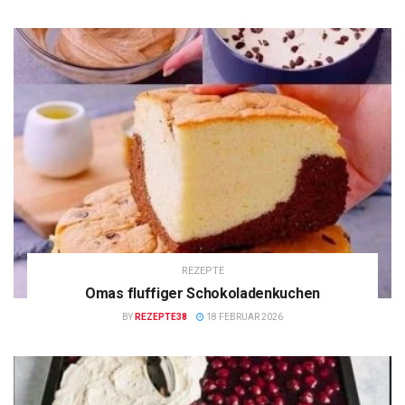
REZEPTE
Omas fluffiger Schokoladenkuchen
BY
REZEPTE38
18 FEBRUAR 2026