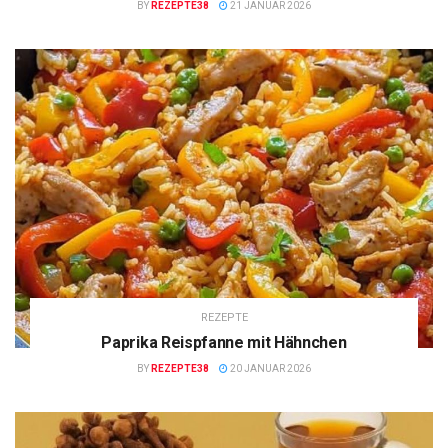
BY
REZEPTE38
21 JANUAR 2026
REZEPTE
Paprika Reispfanne mit Hähnchen
BY
REZEPTE38
20 JANUAR 2026