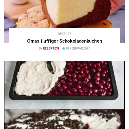
REZEPTE
Omas fluffiger Schokoladenkuchen
BY
REZEPTE38
18 FEBRUAR 2026