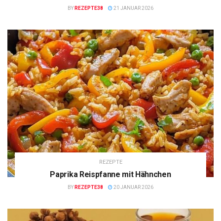
BY
REZEPTE38
21 JANUAR 2026
REZEPTE
Paprika Reispfanne mit Hähnchen
BY
REZEPTE38
20 JANUAR 2026