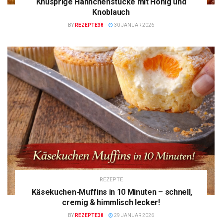
Knusprige Hähnchenstücke mit Honig und
Knoblauch
BY
REZEPTE38
30 JANUAR 2026
REZEPTE
Käsekuchen-Muffins in 10 Minuten – schnell,
cremig & himmlisch lecker!
BY
REZEPTE38
29 JANUAR 2026