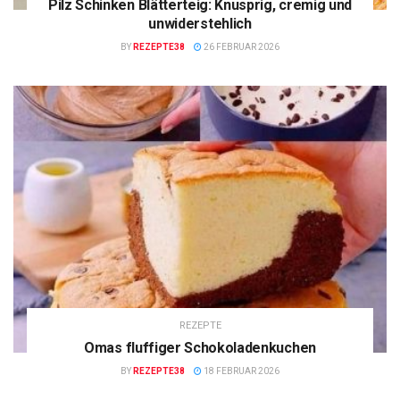
Pilz Schinken Blätterteig: Knusprig, cremig und
unwiderstehlich
BY
REZEPTE38
26 FEBRUAR 2026
REZEPTE
Omas fluffiger Schokoladenkuchen
BY
REZEPTE38
18 FEBRUAR 2026