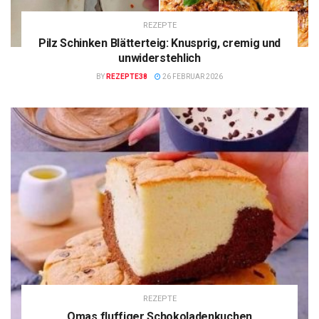
REZEPTE
Pilz Schinken Blätterteig: Knusprig, cremig und
unwiderstehlich
BY
REZEPTE38
26 FEBRUAR 2026
REZEPTE
Omas fluffiger Schokoladenkuchen