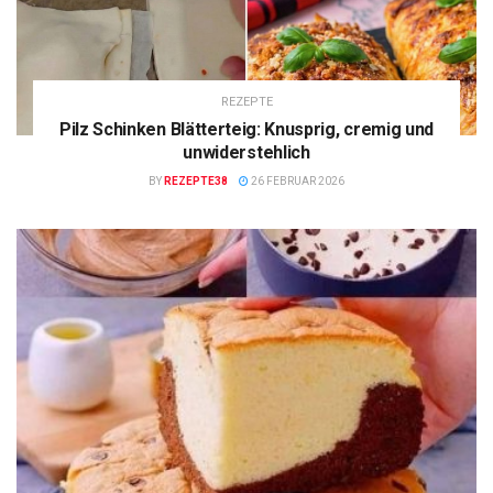
REZEPTE
Pilz Schinken Blätterteig: Knusprig, cremig und
unwiderstehlich
BY
REZEPTE38
26 FEBRUAR 2026