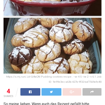
https://s.mj.run/Jzl-Qi8aCAI Pudding cookies recipe . --ar 4:5 --iw 2 --v 6.1 Job
ID: 9e99e3ec-a63b-427b-9f32-baf7569a9c80
4
SHARES
So meine lieben, Wenn euch das Rezept gefällt bitte