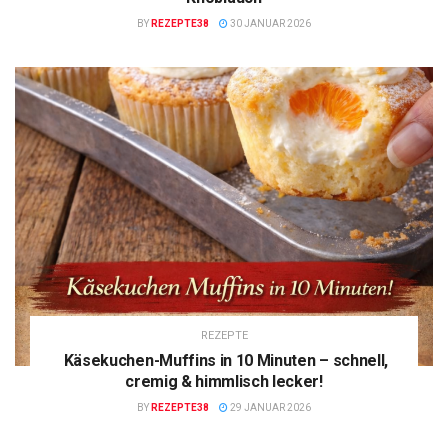
BY
REZEPTE38
30 JANUAR 2026
REZEPTE
Käsekuchen-Muffins in 10 Minuten – schnell,
cremig & himmlisch lecker!
BY
REZEPTE38
29 JANUAR 2026