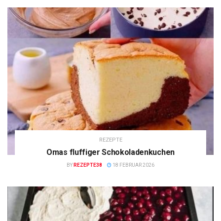
REZEPTE
Omas fluffiger Schokoladenkuchen
BY
REZEPTE38
18 FEBRUAR 2026