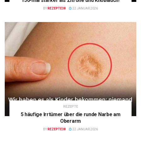
150-mal stärker als Zitrone und Knoblauch!
BY
REZEPTE38
22 JANUAR 2026
REZEPTE
5 häufige Irrtümer über die runde Narbe am
Oberarm
BY
REZEPTE38
22 JANUAR 2026