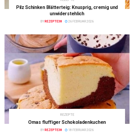
Pilz Schinken Blätterteig: Knusprig, cremig und
unwiderstehlich
BY
REZEPTE38
26 FEBRUAR 2026
REZEPTE
Omas fluffiger Schokoladenkuchen
BY
REZEPTE38
18 FEBRUAR 2026