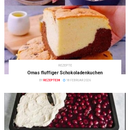
REZEPTE
Omas fluffiger Schokoladenkuchen
BY
REZEPTE38
18 FEBRUAR 2026