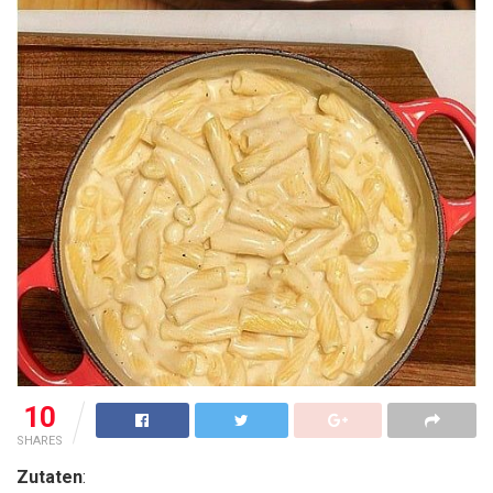
10
SHARES
Zutaten
: