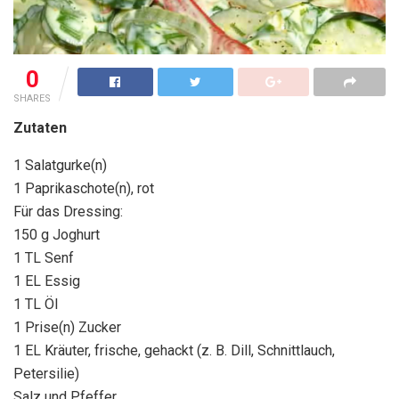
0
SHARES
Zutaten
1 Salatgurke(n)
1 Paprikaschote(n), rot
Für das Dressing:
150 g Joghurt
1 TL Senf
1 EL Essig
1 TL Öl
1 Prise(n) Zucker
1 EL Kräuter, frische, gehackt (z. B. Dill, Schnittlauch,
Petersilie)
Salz und Pfeffer