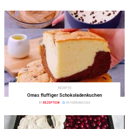
REZEPTE
Omas fluffiger Schokoladenkuchen
BY
REZEPTE38
18 FEBRUAR 2026