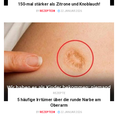
150-mal stärker als Zitrone und Knoblauch!
BY
REZEPTE38
22 JANUAR 2026
REZEPTE
5 häufige Irrtümer über die runde Narbe am
Oberarm
BY
REZEPTE38
22 JANUAR 2026