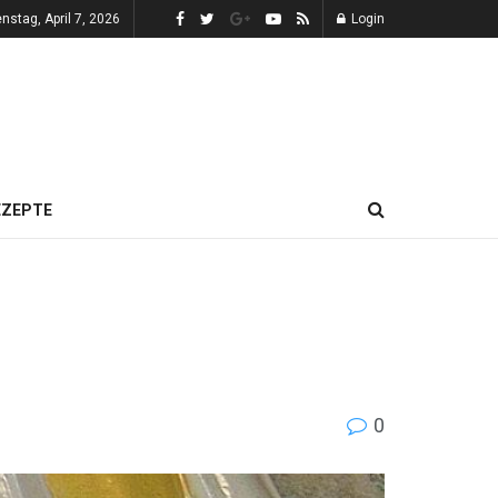
enstag, April 7, 2026
Login
EZEPTE
0