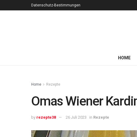
Datenschutz-Bestimmungen
HOME
Home
Rezepte
Omas Wiener Kardin
by
rezepte38
26 Juli 2023
in
Rezepte