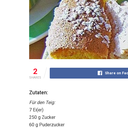
2
Share on Fa
SHARES
Zutaten:
Für den Teig:
7 Ei(er)
250 g Zucker
60 g Puderzucker