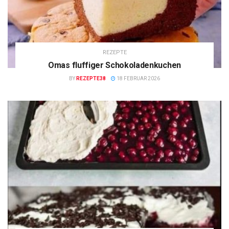
REZEPTE
Omas fluffiger Schokoladenkuchen
BY
REZEPTE38
18 FEBRUAR 2026