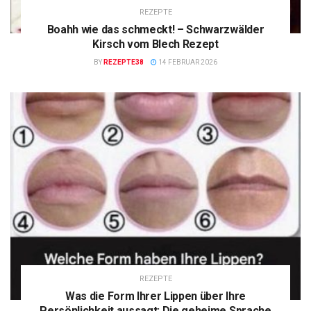
REZEPTE
Boahh wie das schmeckt! – Schwarzwälder
Kirsch vom Blech Rezept
BY
REZEPTE38
14 FEBRUAR 2026
REZEPTE
Was die Form Ihrer Lippen über Ihre
Persönlichkeit aussagt: Die geheime Sprache