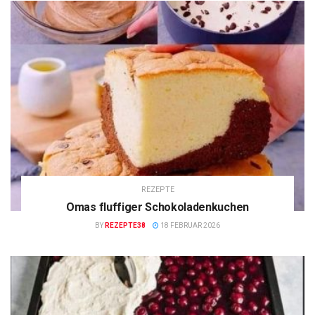
REZEPTE
Omas fluffiger Schokoladenkuchen
BY
REZEPTE38
18 FEBRUAR 2026