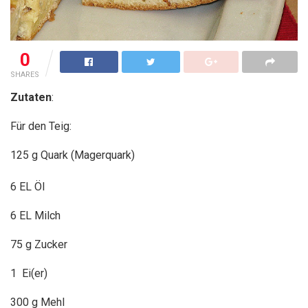
0
SHARES
Zutaten
:
Für den Teig:
125 g Quark (Magerquark)
6 EL Öl
6 EL Milch
75 g Zucker
1 Ei(er)
300 g Mehl