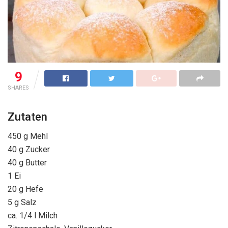
9
SHARES
Zutaten
450 g Mehl
40 g Zucker
40 g Butter
1 Ei
20 g Hefe
5 g Salz
ca. 1/4 l Milch