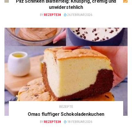
Pilz Schinken Blätterteig: Knusprig, cremig und
unwiderstehlich
BY
REZEPTE38
26 FEBRUAR 2026
REZEPTE
Omas fluffiger Schokoladenkuchen
BY
REZEPTE38
18 FEBRUAR 2026