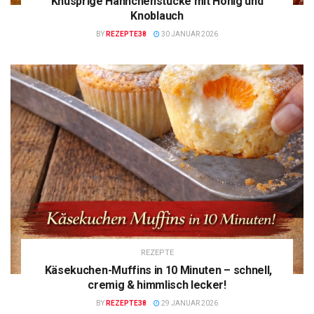
Knusprige Hähnchenstücke mit Honig und
Knoblauch
BY
REZEPTE38
30 JANUAR 2026
REZEPTE
Käsekuchen-Muffins in 10 Minuten – schnell,
cremig & himmlisch lecker!
BY
REZEPTE38
29 JANUAR 2026