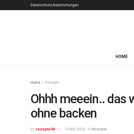
Datenschutz-Bestimmungen
HOME
Home
Rezepte
Ohhh meeein.. das w
ohne backen
by
rezepte38
14 Mai 2024
in
Rezepte