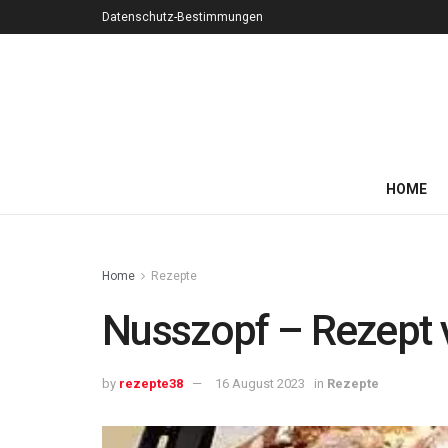
Datenschutz-Bestimmungen
HOME
Home
Rezepte
Nusszopf – Rezept 
by
rezepte38
16 August 2023
in
Rezepte