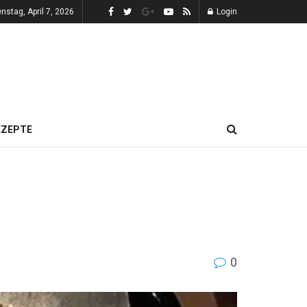
enstag, April 7, 2026
Login
EZEPTE
0