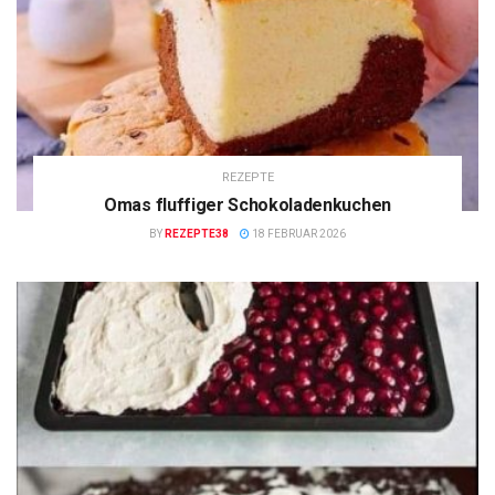
REZEPTE
Omas fluffiger Schokoladenkuchen
BY
REZEPTE38
18 FEBRUAR 2026