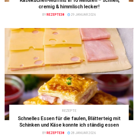
Käsekuchen-Muffins in 10 Minuten – schnell,
cremig & himmlisch lecker!
BY
REZEPTE38
29 JANUAR 2026
REZEPTE
Schnelles Essen für die faulen, Blätterteig mit
Schinken und Käse konnte ich ständig essen
BY
REZEPTE38
28 JANUAR 2026