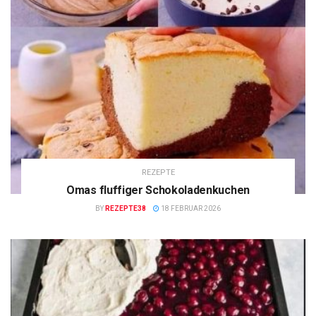
REZEPTE
Omas fluffiger Schokoladenkuchen
BY
REZEPTE38
18 FEBRUAR 2026