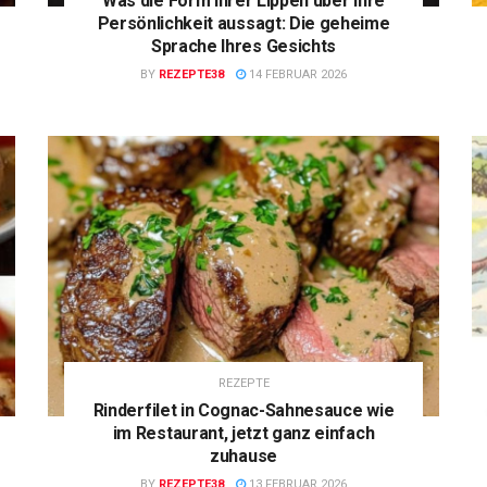
Was die Form Ihrer Lippen über Ihre
Persönlichkeit aussagt: Die geheime
Sprache Ihres Gesichts
BY
REZEPTE38
14 FEBRUAR 2026
REZEPTE
Rinderfilet in Cognac-Sahnesauce wie
im Restaurant, jetzt ganz einfach
zuhause
BY
REZEPTE38
13 FEBRUAR 2026