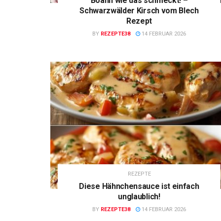
Boahh wie das schmeckt! –
Schwarzwälder Kirsch vom Blech
Rezept
BY
REZEPTE38
14 FEBRUAR 2026
REZEPTE
Diese Hähnchensauce ist einfach
unglaublich!
BY
REZEPTE38
14 FEBRUAR 2026