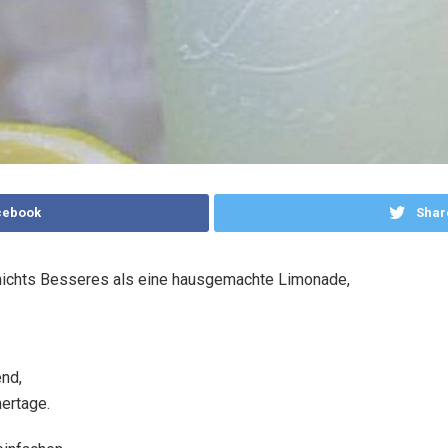
cebook
Shar
 nichts Besseres als eine hausgemachte Limonade,
end,
ertage.