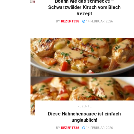
Boahh wie das schmeckt! –
Schwarzwälder Kirsch vom Blech
Rezept
BY
REZEPTE38
14 FEBRUAR 2026
REZEPTE
Diese Hähnchensauce ist einfach
unglaublich!
BY
REZEPTE38
14 FEBRUAR 2026