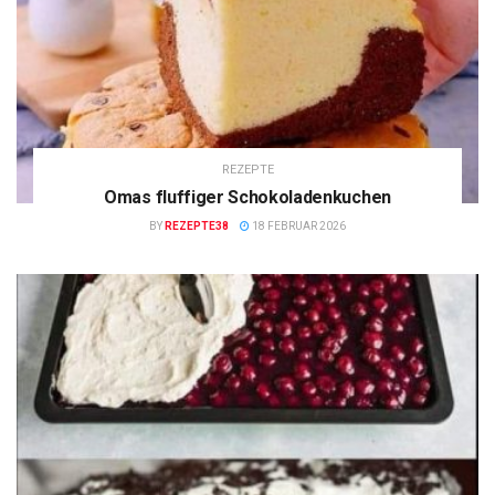
REZEPTE
Omas fluffiger Schokoladenkuchen
BY
REZEPTE38
18 FEBRUAR 2026