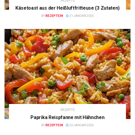
REZEPTE
Käsetoast aus der Heißluftfritteuse (3 Zutaten)
BY
REZEPTE38
21 JANUAR 2026
REZEPTE
Paprika Reispfanne mit Hähnchen
BY
REZEPTE38
20 JANUAR 2026