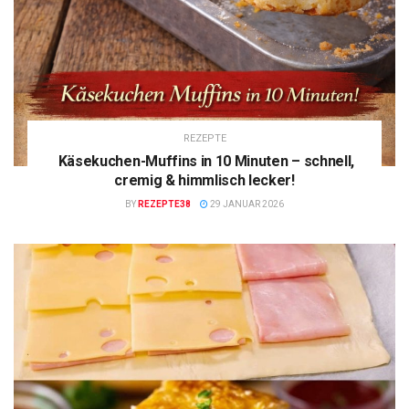
REZEPTE
Käsekuchen-Muffins in 10 Minuten – schnell,
cremig & himmlisch lecker!
BY
REZEPTE38
29 JANUAR 2026