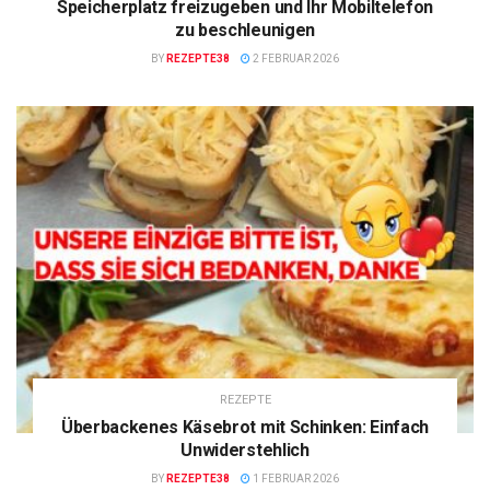
Speicherplatz freizugeben und Ihr Mobiltelefon
zu beschleunigen
BY
REZEPTE38
2 FEBRUAR 2026
REZEPTE
Überbackenes Käsebrot mit Schinken: Einfach
Unwiderstehlich
BY
REZEPTE38
1 FEBRUAR 2026