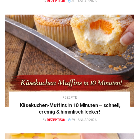
BY
REZEPTE38
30 JANUAR 2026
REZEPTE
Käsekuchen-Muffins in 10 Minuten – schnell,
cremig & himmlisch lecker!
BY
REZEPTE38
29 JANUAR 2026