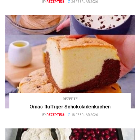
BY
REZEPTE38
26 FEBRUAR 2026
REZEPTE
Omas fluffiger Schokoladenkuchen
BY
REZEPTE38
18 FEBRUAR 2026