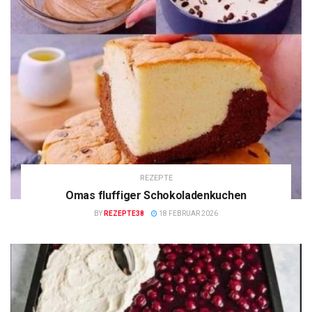
REZEPTE
Omas fluffiger Schokoladenkuchen
BY
REZEPTE38
18 FEBRUAR 2026