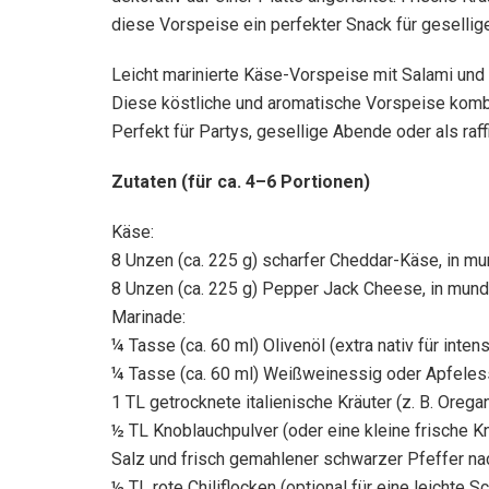
diese Vorspeise ein perfekter Snack für gesellig
Leicht marinierte Käse-Vorspeise mit Salami und
Diese köstliche und aromatische Vorspeise kombi
Perfekt für Partys, gesellige Abende oder als raff
Zutaten (für ca. 4–6 Portionen)
Käse:
8 Unzen (ca. 225 g) scharfer Cheddar-Käse, in m
8 Unzen (ca. 225 g) Pepper Jack Cheese, in mund
Marinade:
¼ Tasse (ca. 60 ml) Olivenöl (extra nativ für inte
¼ Tasse (ca. 60 ml) Weißweinessig oder Apfeles
1 TL getrocknete italienische Kräuter (z. B. Oreg
½ TL Knoblauchpulver (oder eine kleine frische K
Salz und frisch gemahlener schwarzer Pfeffer 
½ TL rote Chiliflocken (optional für eine leichte S