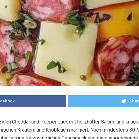
acebook
Shar
igen Cheddar und Pepper Jack mit herzhafter Salami und knacki
enischen Kräutern und Knoblauch mariniert. Nach mindestens 30 
räuter sorgen für zusätzlichen Geschmack und eine ansprechende O