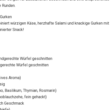
e Runden.
 Gurken
niert würzigen Käse, herzhafte Salami und knackige Gurken mit
inierter Snack!
undgerechte Würfel geschnitten
gerechte Würfel geschnitten
nsives Aroma)
sig
ano, Basilikum, Thymian, Rosmarin)
noblauchzehe, fein gehackt)
nach Geschmack
chärfe)