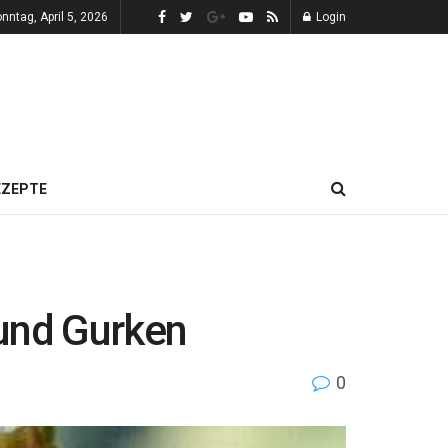
nntag, April 5, 2026
Login
EZEPTE
 und Gurken
0