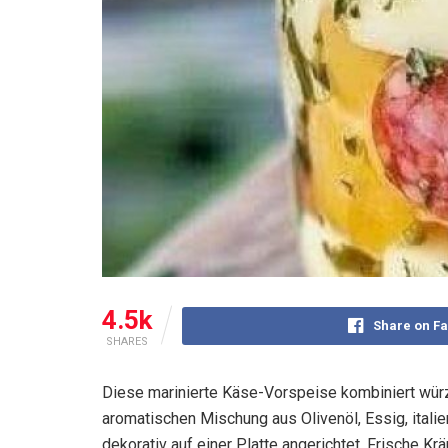
4.5k
Share on F
SHARES
Diese marinierte Käse-Vorspeise kombiniert würz
aromatischen Mischung aus Olivenöl, Essig, itali
dekorativ auf einer Platte angerichtet. Frische K