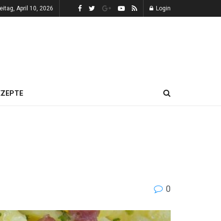
eitag, April 10, 2026
Login
EZEPTE
0