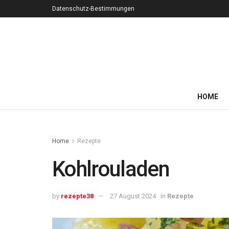
Datenschutz-Bestimmungen
HOME
Home
Rezepte
Kohlrouladen
by
rezepte38
27 August 2024
in
Rezepte