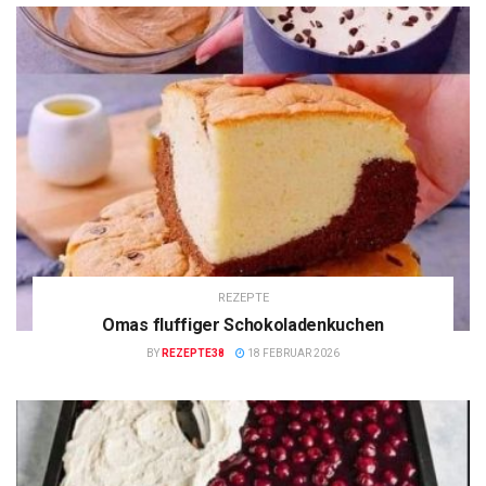
REZEPTE
Omas fluffiger Schokoladenkuchen
BY
REZEPTE38
18 FEBRUAR 2026