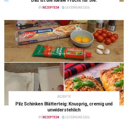
Das ist die ideale Frucht für Sie.
BY
REZEPTE38
26 FEBRUAR 2026
REZEPTE
Pilz Schinken Blätterteig: Knusprig, cremig und
unwiderstehlich
BY
REZEPTE38
26 FEBRUAR 2026