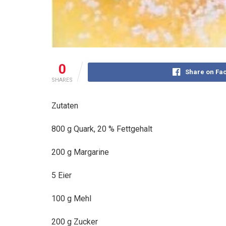
0
Share on Fa
SHARES
Zutaten
800 g Quark, 20 % Fettgehalt
200 g Margarine
5 Eier
100 g Mehl
200 g Zucker