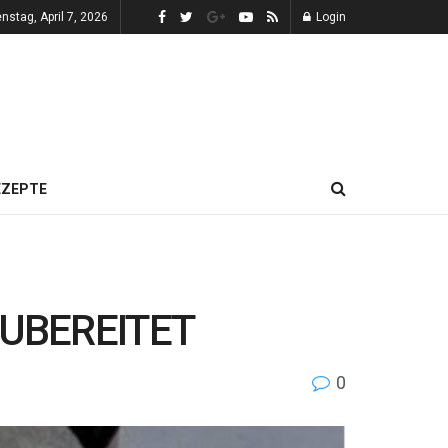
enstag, April 7, 2026
Login
EZEPTE
UBEREITET
0